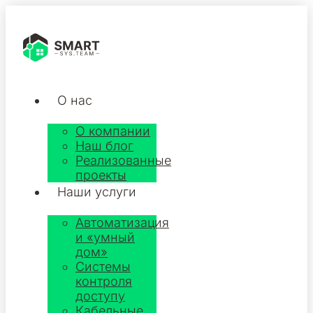
О нас
О компании
Наш блог
Реализованные
проекты
Наши услуги
Автоматизация
и «умный
дом»
Системы
контроля
доступу
Кабельные