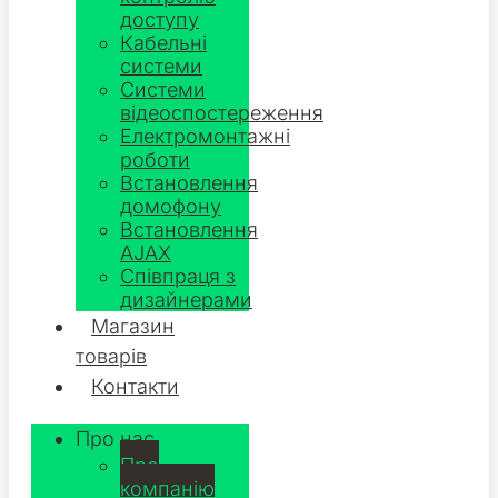
доступу
Кабельні
системи
Системи
відеоспостереження
Електромонтажні
роботи
Встановлення
домофону
Встановлення
AJAX
Співпраця з
дизайнерами
Магазин
товарів
Контакти
Про нас
Про
компанію