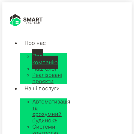
Про нас
Про
компанію
Наш блог
Реалізовані
проєкти
Наші послуги
Автоматизація
та
«розумний
будинок»
Системи
контролю