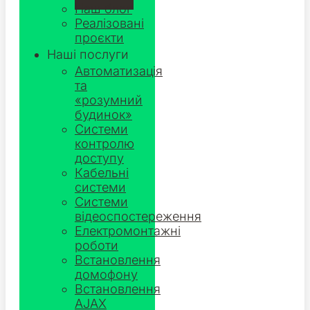
Наш блог
Реалізовані
проєкти
Наші послуги
Автоматизація
та
«розумний
будинок»
Системи
контролю
доступу
Кабельні
системи
Системи
відеоспостереження
Електромонтажні
роботи
Встановлення
домофону
Встановлення
AJAX