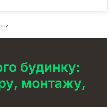
инку
го будинку:
ру, монтажу,