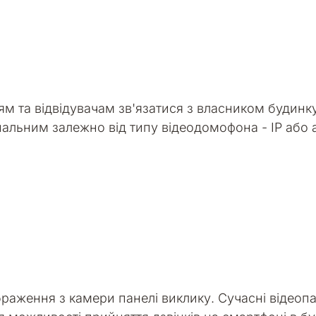
ям та відвідувачам зв'язатися з власником будинк
нальним залежно від типу відеодомофона - IP або
браження з камери панелі виклику. Сучасні відеоп