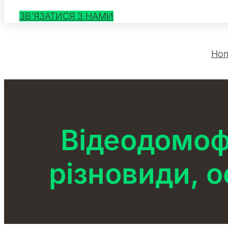
ЗВ'ЯЗАТИСЯ З НАМИ
Ho
Відеодомоф
різновиди, 