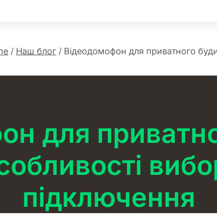
me
/
Наш блог
/
Відеодомофон для приватного буд
он для приватно
особливості вибо
підключення