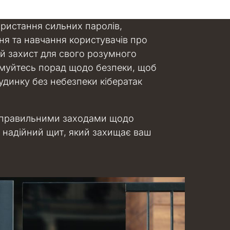
ристання сильних паролів,
я та навчання користувачів про
й захист для свого розумного
римуйтесь порад щодо безпеки, щоб
динку без небезпеки кібератак
з правильними заходами щодо
 надійний щит, який захищає ваш