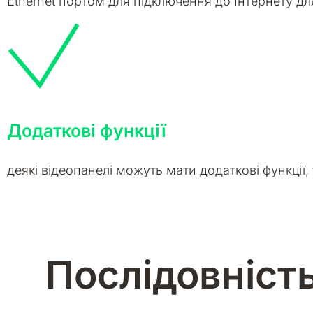
Ethernet портом для підключення до Інтернету для
Додаткові функції
деякі відеопанелі можуть мати додаткові функції, 
Послідовніст