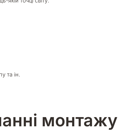
-якій точці світу.
у та ін.
нанні монтажу