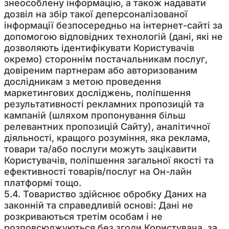
знеособлену інформацію, а також надавати
дозвіл на збір такої деперсоналізованої
інформації безпосередньо на інтернет-сайті за
допомогою відповідних технологій (дані, які не
дозволяють ідентифікувати Користувачів
окремо) стороннім постачальникам послуг,
довіреним партнерам або авторизованим
дослідникам з метою проведення
маркетингових досліджень, поліпшення
результативності рекламних пропозицій та
кампаній (шляхом пропонування більш
релевантних пропозицій Сайту), аналітичної
діяльності, кращого розуміння, яка реклама,
товари та/або послуги можуть зацікавити
Користувачів, поліпшення загальної якості та
ефективності товарів/послуг на Он-лайн
платформі тощо.
5.4. Товариство здійснює обробку Даних на
законній та справедливій основі: Дані не
розкриваються третім особам і не
розповсюджуються без згоди Користувача, за