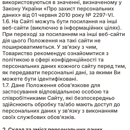
використовуються в значенні, визначеному у
Закону України «Про захист персональних
даних» від 01 червня 2010 року № 2297-VI.
1.6. На Сайті можуть бути посилання на інші
веб-сайти (виключно в інформаційних цілях).
При переході за посиланням на інші веб-сайти
дія цього Положення на такі сайти не
поширюватиметься. У зв’язку з чим,
Товариство рекомендує ознайомитися з
політикою в сфері конфіденційності та
персональних даних кожного сайту перед тим,
як передавати персональні дані, за якими Ви
можете бути ідентифіковані.
1.7. Дане Положення обов’язкове для
застосування відповідальною особою та
співробітниками Сайту, які безпосередньо
здійснюють обробку та/або мають доступ до
персональних даних у зв’язку з виконанням
своїх службових обов’язків.
2. Склад та зміст персональних даних.