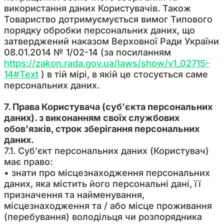
використання даних Користувачів. Також
Товариство дотримуємується вимог Типового
порядку обробки персональних даних, що
затверджений наказом Верховної Ради України
08.01.2014 № 1/02-14 (за посиланням
https://zakon.rada.gov.ua/laws/show/v1_02715-
14#Text
) в тій мірі, в якій це стосується саме
персональних даних.
7. Права Користувача (суб’єкта персональних
даних). з виконанням своїх службових
обов’язків, строк зберігання персональних
даних.
7.1. Суб’єкт персональних даних (Користувач)
має право:
• знати про місцезнаходження персональних
даних, яка містить його персональні дані, її
призначення та найменування,
місцезнаходження та / або місце проживання
(перебування) володільця чи розпорядника