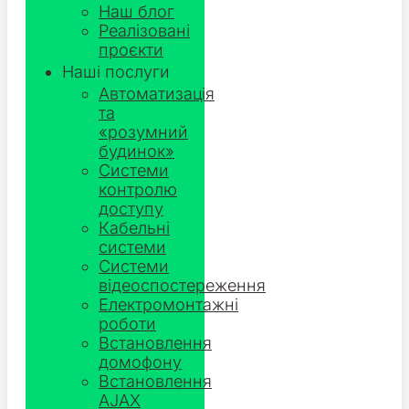
Наш блог
Реалізовані
проєкти
Наші послуги
Автоматизація
та
«розумний
будинок»
Системи
контролю
доступу
Кабельні
системи
Системи
відеоспостереження
Електромонтажні
роботи
Встановлення
домофону
Встановлення
AJAX