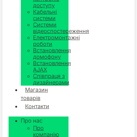
доступу
Кабельні
системи
Системи
відеоспостереження
Електромонтажні
роботи
Встановлення
домофону
Встановлення
AJAX
Співпраця з
дизайнерами
Магазин
товарів
Контакти
Про нас
Про
компанію