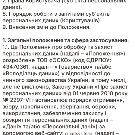
7. Права Користувача (суб’єкта персональних
даних).
8. Порядок роботи з запитами суб’єктів
персональних даних (Користувачів).
9. Внесення змін до Положення.
1. Загальні положення та сфера застосування.
1.1. Це Положення про обробку та захист
персональних даних (надалі – «Положення»)
розроблене ТОВ «ОСКО» (код ЄДРПОУ:
43470361, надалі – «Товариство» та/або
«Володілець даних») у відповідності до
чинного законодавства України, в тому числі,
але не виключно, Закону України «Про захист
персональних даних» від 01 червня 2010 року
№ 2297-VI і встановлює порядок отримання,
збору, накопичення, зберігання, обробки,
використання, забезпечення захисту і
розкриття персональних даних (надалі –
«Дані» та/або «Персональні дані») за
допомогою веб-сайту:
(надалі –
smartsys.team