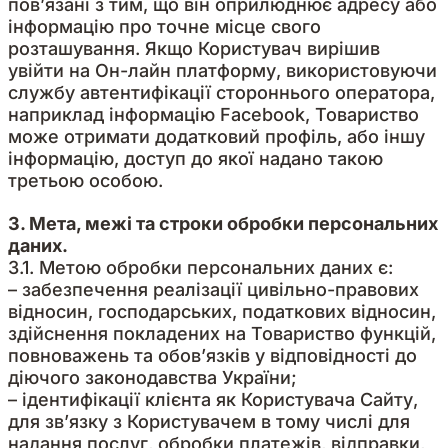
пов’язані з тим, що він оприлюднює адресу або
інформацію про точне місце свого
розташування. Якщо Користувач вирішив
увійти на Он-лайн платформу, використовуючи
службу автентифікації стороннього оператора,
наприклад інформацію Facebook, Товариство
може отримати додатковий профіль, або іншу
інформацію, доступ до якої надано такою
третьою особою.
3. Мета, межі та строки обробки персональних
даних.
3.1. Метою обробки персональних даних є:
– забезпечення реалізації цивільно-правових
відносин, господарських, податкових відносин,
здійснення покладених на Товариство функцій,
повноважень та обов’язків у відповідності до
діючого законодавства України;
– ідентифікації клієнта як Користувача Сайту,
для зв’язку з Користувачем в тому числі для
надання послуг, обробки платежів, відправки,