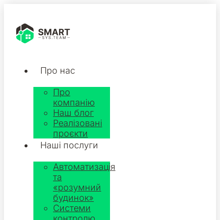
Про нас
Про
компанію
Наш блог
Реалізовані
проєкти
Наші послуги
Автоматизація
та
«розумний
будинок»
Системи
контролю